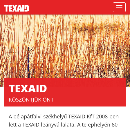
Navigati
TEXAID
KÖSZÖNTJÜK ÖNT
A bélapátfalvi székhelyű TEXAID KfT 2008-ben
lett a TEXAID leányvállalata. A telephelyén 80