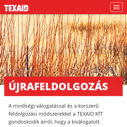
Navigati
ÚJRAFELDOLGOZÁS
A minőségi válogatással és a korszerű
feldolgozási módszerekkel a TEXAID KfT
gondoskodik arról, hogy a kiválogatott